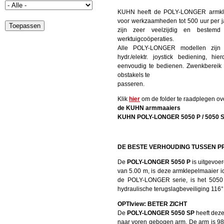
Producten
KUHN heeft de POLY-LONGER armkle
Medewerkers
Nieuwsberichten
voor werkzaamheden tot 500 uur per
zijn zeer veelzijdig en bestemd
Dealerlocator
werktuigcoöperaties.
Alle POLY-LONGER modellen zijn 
Contact
hydr./elektr. joystick bediening, hi
eenvoudig te bedienen. Zwenkbereik 
Ontdek ook
obstakels te
passeren.
Klik
hier
om de folder te raadplegen ov
de KUHN armmaaiers
KUHN POLY-LONGER 5050 P / 5050 SP
DE BESTE VERHOUDING TUSSEN P
De
POLY-LONGER 5050 P
is uitgevoe
van 5.00 m, is deze armklepelmaaier id
de POLY-LONGER serie, is het 5050 P
hydraulische terugslagbeveiliging 116
OPTIview: BETER ZICHT
De
POLY-LONGER 5050 SP
heeft deze
naar voren gebogen arm. De arm is 98