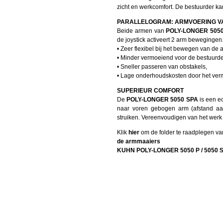
zicht en werkcomfort. De bestuurder kan
PARALLELOGRAM: ARMVOERING V
Beide armen van
POLY-LONGER 505
de joystick activeert 2 arm bewegingen
• Zeer flexibel bij het bewegen van de 
• Minder vermoeiend voor de bestuurde
• Sneller passeren van obstakels,
• Lage onderhoudskosten door het verm
SUPERIEUR COMFORT
De
POLY-LONGER 5050 SPA
is een e
naar voren gebogen arm (afstand aa
struiken. Vereenvoudigen van het werk
Klik
hier
om de folder te raadplegen va
de armmaaiers
KUHN POLY-LONGER 5050 P / 5050 SP