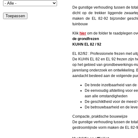
Producten
De gunstige verhouding tussen de tota
Medewerkers
Nieuwsberichten
dicht op de trekker liggende zwaart
maken de EL 82-92 bijzonder geschik
Dealerlocator
tuinbouw
Contact
Klik
hier
om de folder te raadplegen ov
de grondfrezen
KUHN EL 82 / 92
Ontdek ook
EL 82/92 : Professionele frezen met u
De KUHN EL 82 en EL 92 frezen zijn he
op het gebied van grondbewerkings-ma
jarenlang onderzoek en ontwikkeling. Bi
aandacht besteed aan de volgende pu
De brede inzetbaarheid van de
De eenvoudig afstelling voor e
aan alle omstandigheden
De geschiktheid voor de meest v
De betrouwbaarheid en de leve
Compacte, praktische bouwwijze
De gunstige verhouding tussen de total
gestroomlijnde vorm maken de EL 82-92