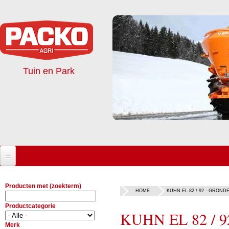
Tuin en Park
Home
Producten met (zoekterm)
U BENT HIER
HOME
KUHN EL 82 / 92 - GRON
Bedrijf
Productcategorie
KUHN EL 82 / 92
Nieuws
Over ons
Merk